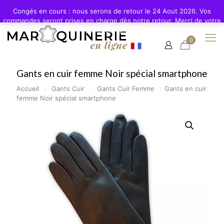
Congés en cours : nous serons de retour le 24 Aout 2026. Vos
commandes seront prises en charge dès notre retour. Merci de votre
patience.
Ignorer
0
Gants en cuir femme Noir spécial smartphone
Accueil
/
Gants Cuir
/
Gants Cuir Femme
/
Gants en cuir
femme Noir spécial smartphone