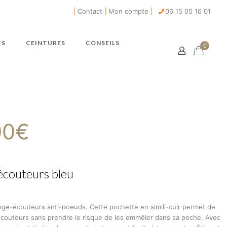
|
Contact
|
Mon compte
|
06 15 05 16 01
TS
CEINTURES
CONSEILS
0
00
€
écouteurs bleu
nge-écouteurs anti-noeuds. Cette pochette en simili-cuir permet de
écouteurs sans prendre le risque de les emmêler dans sa poche. Avec