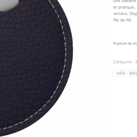
une matière 
et pratique,
vendus. Disp
l’Ile de Ré.
Rupture de st
Catégorie :
UGS :
301