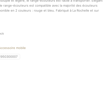
souple et légère, le range-écouteurs est facile à transporter. Élégant
 le range-écouteurs est compatible avec la majorité des écouteurs
onible en 2 couleurs : rouge et bleu. Fabriqué à La Rochelle et sur
ock
Accessoire mobile
2950300007