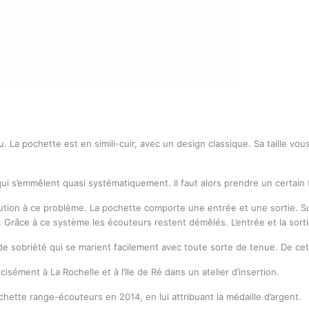
. La pochette est en simili-cuir, avec un design classique. Sa taille vo
ui s’emmêlent quasi systématiquement. Il faut alors prendre un certain
ion à ce problème. La pochette comporte une entrée et une sortie. Sur 
tte. Grâce à ce système les écouteurs restent démêlés. L’entrée et la sor
 sobriété qui se marient facilement avec toute sorte de tenue. De cette
sément à La Rochelle et à l’Ile de Ré dans un atelier d’insertion.
hette range-écouteurs en 2014, en lui attribuant la médaille d’argent.