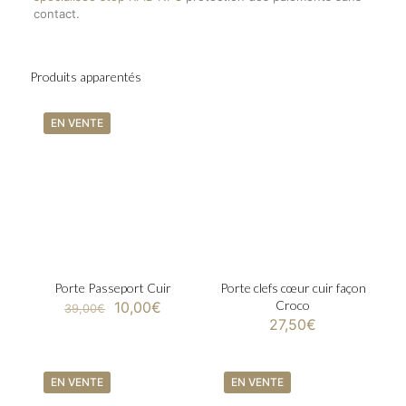
contact.
Produits apparentés
EN VENTE
Porte Passeport Cuir
Porte clefs cœur cuir façon
Original
Current
Croco
10,00
€
39,00
€
price
price
27,50
€
This
was:
is:
product
39,00€.
10,00€.
has
EN VENTE
multiple
EN VENTE
variants.