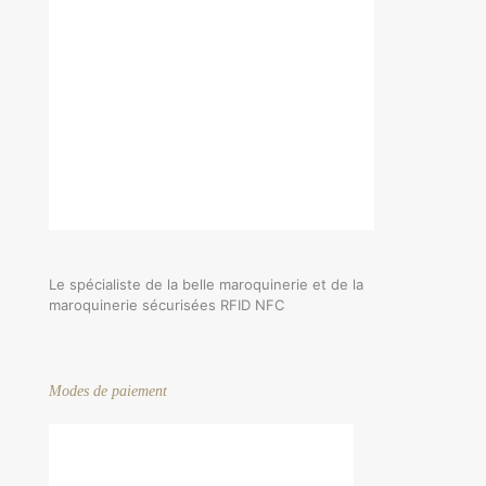
page
the
product
page
Le spécialiste de la belle maroquinerie et de la
maroquinerie sécurisées RFID NFC
Modes de paiement